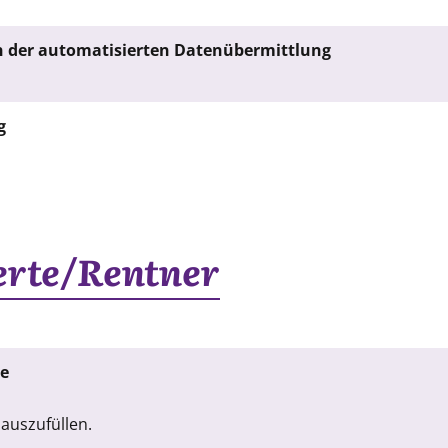
n der automatisierten Datenübermittlung
g
erte/Rentner
te
auszufüllen.