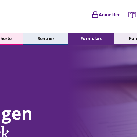
Suchfeld öffnen
Anmelden
cherte
Rentner
Formulare
Kon
agen
ck